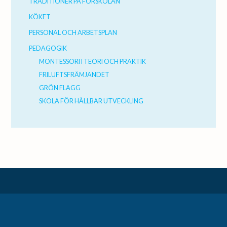
TRADITIONER PÅ FÖRSKOLAN
KÖKET
PERSONAL OCH ARBETSPLAN
PEDAGOGIK
MONTESSORI I TEORI OCH PRAKTIK
FRILUFTSFRÄMJANDET
GRÖN FLAGG
SKOLA FÖR HÅLLBAR UTVECKLING