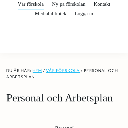
Hoppa
Hoppa
Vår förskola
Ny på förskolan
Kontakt
till
till
Mediabibliotek
Logga in
huvudinnehåll
det
primära
sidofältet
DU ÄR HÄR:
HEM
/
VÅR FÖRSKOLA
/
PERSONAL OCH
ARBETSPLAN
Personal och Arbetsplan