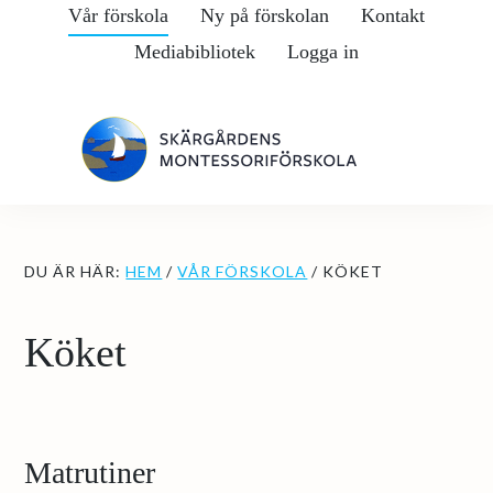
Hoppa
Hoppa
Vår förskola
Ny på förskolan
Kontakt
till
till
Mediabibliotek
Logga in
huvudinnehåll
det
primära
sidofältet
DU ÄR HÄR:
HEM
/
VÅR FÖRSKOLA
/
KÖKET
Köket
Matrutiner