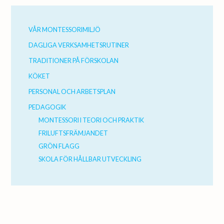
Primärt
sidofält
VÅR MONTESSORIMILJÖ
DAGLIGA VERKSAMHETSRUTINER
TRADITIONER PÅ FÖRSKOLAN
KÖKET
PERSONAL OCH ARBETSPLAN
PEDAGOGIK
MONTESSORI I TEORI OCH PRAKTIK
FRILUFTSFRÄMJANDET
GRÖN FLAGG
SKOLA FÖR HÅLLBAR UTVECKLING