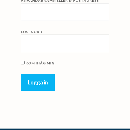
ANVÄNDARNAMN ELLER E-POSTADRESS
LÖSENORD
KOM IHÅG MIG
Primärt