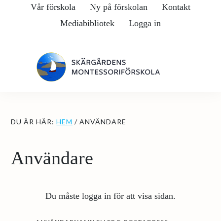
Hoppa
Hoppa
Vår förskola
Ny på förskolan
Kontakt
till
till
Mediabibliotek
Logga in
huvudinnehåll
det
primära
sidofältet
DU ÄR HÄR:
HEM
/
ANVÄNDARE
Användare
Du måste logga in för att visa sidan.